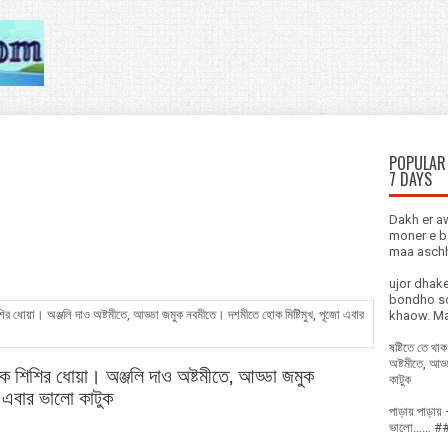
POPULAR 
7 DAYS
Dakh er aw
moner e b
maa asch
ujor dhake
bondho so
শির ধোয়া। অঞ্জলি দাও অষ্টমীতে, আড্ডা জমুক নবমীতে। দশমীতে হোক মিষ্টিমুখ, পূজো এবার
khaow. Ma
ষষ্টিতে তে থ
অষ্টমীতে, আড
োক শিশির ধোয়া। অঞ্জলি দাও অষ্টমীতে, আড্ডা জমুক
কাটুক
 এবার ভালো কাটুক
পাড়ায় পাড়ায় 
ভালো…… ### 