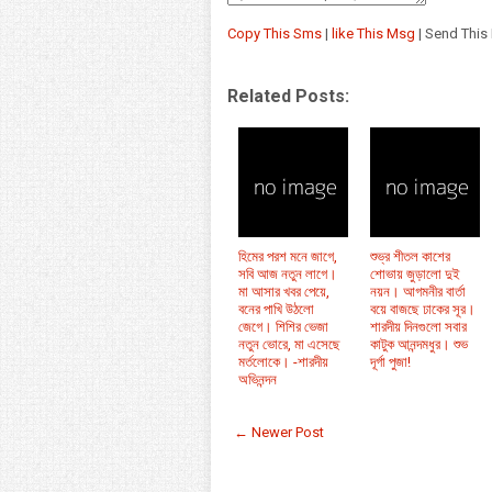
Copy This Sms
|
like This Msg
| Send This
Related Posts:
হিমের পরশ মনে জাগে,
শুভ্র শীতল কাশের
সবি আজ নতুন লাগে।
শোভায় জুড়ালো দুই
মা আসার খবর পেয়ে,
নয়ন। আগমনীর বার্তা
বনের পাখি উঠলো
বয়ে বাজছে ঢাকের সূর।
জেগে। শিশির ভেজা
শারদীয় দিনগুলো সবার
নতুন ভোরে, মা এসেছে
কাটুক আনন্দমধুর। শুভ
মর্তলোকে। -শারদীয়
দূর্গা পুজা!
অভিনন্দন
← Newer Post