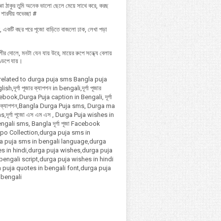
 দুজ্ঞা ঠাকুর তুমি অনেক ভালো ছেলে মেয়ে সাথে করে, করছ
ারদীয় শুভেচ্ছা #
 একটি বছর পরে পূজো বাড়িতে বাজলো ঢাক, লেখা পড়া
শীর দোলে, মনটা যেন যায় উরে, মায়ের রুপে সন্ধ্যে বেলায়
ণ্ডপে যায়।
related to durga puja sms Bangla puja
h,দূর্গা পূজার ক্যাপশন in bengali,দূর্গা পূজার
ebook,Durga Puja caption in Bengali, দূর্গা
ী ক্যাপশন,Bangla Durga Puja sms, Durga ma
,দূর্গা পূজো এস এম এস , Durga Puja wishes in
ngali sms, Bangla দূর্গা পূজা Facebook
lpo Collection,durga puja sms in
ga puja sms in bengali language,durga
s in hindi,durga puja wishes,durga puja
bengali script,durga puja wishes in hindi
 puja quotes in bengali font,durga puja
 bengali