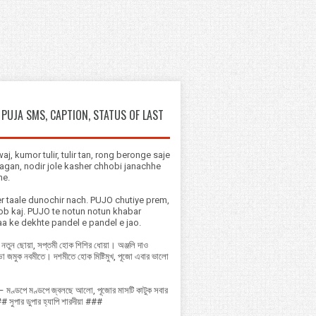
PUJA SMS, CAPTION, STATUS OF LAST
aj, kumor tulir, tulir tan, rong beronge saje
agan, nodir jole kasher chhobi janachhe
he.
r taale dunochir nach. PUJO chutiye prem,
b kaj. PUJO te notun notun khabar
a ke dekhte pandel e pandel e jao.
াক নতুন ছোয়া, সপ্তমী হোক শিশির ধোয়া। অঞ্জলি দাও
্ডা জমুক নবমীতে। দশমীতে হোক মিষ্টিমুখ, পূজো এবার ভালো
– মণ্ডপে মণ্ডপে জ্বলছে আলো, পূজোর মাসটি কাটুক সবার
সুপার ডুপার হ্যাপি শারদীয়া ###