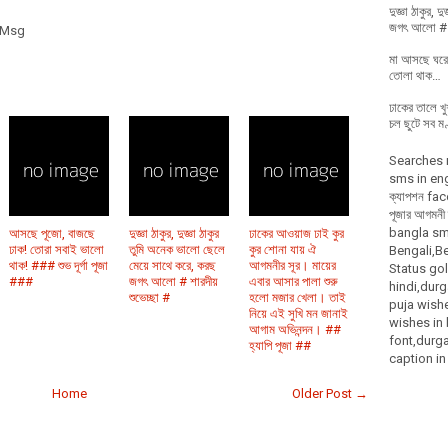
দুজ্ঞা ঠাকুর,
জগৎ আলো # শ
 Msg
মা আসছে ঘরে,
তোলা থাক…
ঢাকের তালে খু
চল ছুটে সব ম
Searches 
sms in englis
ক্যাপশন fac
পূজার আগমন
bangla sms
আসছে পূজো, বাজছে
দুজ্ঞা ঠাকুর, দুজ্ঞা ঠাকুর
ঢাকের আওয়াজ ঢাই কুর
ঢাক! তোরা সবাই ভালো
তুমি অনেক ভালো ছেলে
কুর শোনা যায় ঐ
Bengali,Be
থাক! ### শুভ দূর্গা পূজা
মেয়ে সাথে করে, করছ
আগমনীর সূর। মায়ের
Status go
###
জগৎ আলো # শারদীয়
এবার আসার পালা শুরু
hindi,dur
শুভেচ্ছা #
হলো মজার খেলা। তাই
puja wishe
নিয়ে এই সুখি মন জানাই
wishes in 
আগাম অভিনন্দন। ##
font,durga
হ্যাপি পূজা ##
caption in
Home
Older Post →