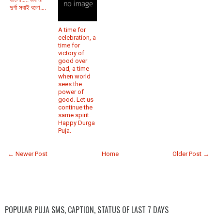
দুর্গা সবাই বলো….
A time for
celebration, a
time for
victory of
good over
bad, a time
when world
sees the
power of
good. Let us
continue the
same spirit.
Happy Durga
Puja.
← Newer Post
Home
Older Post →
POPULAR PUJA SMS, CAPTION, STATUS OF LAST 7 DAYS