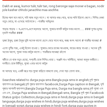
Dakh er awaj, kumor tulir, tulir tan, rong beronge saje moner e bagan, nodir
jole kasher chhobi janachhe maa aschhe.
হিমের পরশ মনে জাগে, সবি আজ নতুন লাগে। মা আসার খবর পেয়ে, বনের পাখি উঠলো জেগে। শিশির ভেজা
নতুন ভোরে, মা এসেছে মর্তলোকে। -শারদীয় অভিনন্দন
পাড়ায় পাড়ায় – মণ্ডপে মণ্ডপে জ্বলছে আলো, পূজোর মাসটি কাটুক সবার ভালো…… ### সুপার ডুপার
হ্যাপি শারদীয়া ###
দুজ্ঞা ঠাকুর, দুজ্ঞা ঠাকুর তুমি অনেক ভালো ছেলে মেয়ে সাথে করে, করছ জগৎ আলো # শারদীয় শুভেচ্ছা #
এলো খুশীর শরৎ, একটু হিমেল হাওয়া। পূজোর ভোরে ঢাকের আওয়াজ, মায়ের কাছে যাওয়া। অনেক খুশী
অনেক আলো, পূজো সবার কাটুক ভালো। শারদীয়ার শুভেচ্ছা রইলো
ষষ্টিতে তে থাক নতুন ছোয়া, সপ্তমী হোক শিশির ধোয়া। অঞ্জলি দাও অষ্টমীতে, আড্ডা জমুক নবমীতে।
দশমীতে হোক মিষ্টিমুখ, পূজো এবার ভালো কাটুক
মা আসছে ঘরে, একটি বছর পরে পূজো বাড়িতে বাজলো ঢাক, লেখা পড়া তোলা থাক…
Searches related to durga puja sms Bangla puja sms in english,দূর্গা পূজার
ক্যাপশন in bengali,দূর্গা পূজার ক্যাপশন facebook,Durga Puja caption in Bengali, দূর্গা
পূজার আগমনী ক্যাপশন,Bangla Durga Puja sms, Durga ma bangla sms,দূর্গা পূজো এস
এম এস , Durga Puja wishes in Bengali,Bengali sms, Bangla দূর্গা পূজা Facebook
Status golpo Collection,durga puja sms in hindi,durga puja sms in bengali
language,durga puja wishes in hindi,durga puja wishes,durga puja wishes
in bengali script,durga puja wishes in hindi font,durga puja quotes in