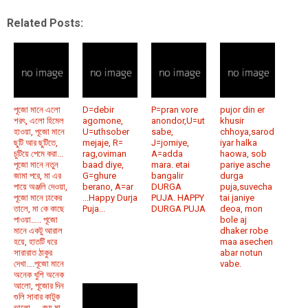
Related Posts:
পূজো মানে এলো
D=debir
P=pran vore
pujor din er
শরৎ, এলো হিমেল
agomone,
anondor,U=ut
khusir
হাওয়া, পূজো মানে
U=uthsober
sabe,
chhoya,sarod
ছুটি আর ছুটিতে,
mejaje, R=
J=jomiye,
iyar halka
চুটিয়ে পেমে করা...
rag,oviman
A=adda
haowa, sob
পূজো মানে নতুন
baad diye,
mara. etai
pariye asche
জামা পরে, মা এর
G=ghure
bangalir
durga
পায়ে অঞ্জলি দেওয়া,
berano, A=ar
DURGA
puja,suvecha
পূজো মানে ঢাকের
...Happy Durja
PUJA. HAPPY
tai janiye
তালে, মা কে কাছে
Puja...
DURGA PUJA
deoa, mon
পাওয়া….. পূজো
bole aj
মানে একটু আরাল
dhaker robe
হয়ে, হাতটি ধরে
maa asechen
সারারাত ঠাকুর
abar notun
দেখা….পূজো মানে
vabe.
অনেক খুশি অনেক
আলো, পূজোর দিন
গুলি সাবার কাটুক
ভালো….. জয় মা