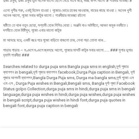
দুজ্ঞা ঠাকুর, দুজ্ঞা ঠাকুর তুমি অনেক ভালো ছেলে মেয়ে সাথে করে, করছ জগৎ আলো # শারদীয় শুভেচ্ছা #
এলো খুশীর শরৎ, একটু হিমেল হাওয়া। পূজোর ভোরে ঢাকের আওয়াজ, মায়ের কাছে যাওয়া। অনেক খুশী
অনেক আলো, পূজো সবার কাটুক ভালো। শারদীয়ার শুভেচ্ছা রইলো
ষষ্টিতে তে থাক নতুন ছোয়া, সপ্তমী হোক শিশির ধোয়া। অঞ্জলি দাও অষ্টমীতে, আড্ডা জমুক নবমীতে।
দশমীতে হোক মিষ্টিমুখ, পূজো এবার ভালো কাটুক
মা আসছে ঘরে, একটি বছর পরে পূজো বাড়িতে বাজলো ঢাক, লেখা পড়া তোলা থাক…
পাড়ায় পাড়ায় – মণ্ডপে মণ্ডপে জ্বলছে আলো, পূজোর মাসটি কাটুক সবার ভালো…… ### সুপার ডুপার
হ্যাপি শারদীয়া ###
Searches related to durga puja sms Bangla puja sms in english,দূর্গা পূজার
ক্যাপশন in bengali,দূর্গা পূজার ক্যাপশন facebook,Durga Puja caption in Bengali, দূর্গা
পূজার আগমনী ক্যাপশন,Bangla Durga Puja sms, Durga ma bangla sms,দূর্গা পূজো এস
এম এস , Durga Puja wishes in Bengali,Bengali sms, Bangla দূর্গা পূজা Facebook
Status golpo Collection,durga puja sms in hindi,durga puja sms in bengali
language,durga puja wishes in hindi,durga puja wishes,durga puja wishes
in bengali script,durga puja wishes in hindi font,durga puja quotes in
bengali font,durga puja caption in bengali