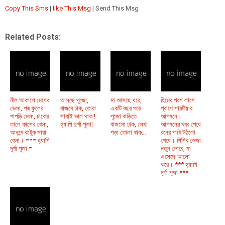
Copy This Sms
|
like This Msg
| Send This Msg
Related Posts:
নীল আকাশে মেঘের
আসছে পূজো,
মা আসছে ঘরে,
হিমের পরশ লাগে
ভেলা, পদ্ম ফুলের
বাজবে ঢাক, তোরা
একটি বছর পরে
প্রাণে শারদীয়ার
পাপড়ি মেলা, ঢাকের
সাবাই ভাল থাক !
পূজো বাড়িতে
আগমনে।
তালে কাশের খেলা,
হ্যাপি দুর্গা পূজা!
বাজলো ঢাক, লেখা
আগমনের খবর পেয়ে
আনন্দে কাটুক সারা
পড়া তোলা থাক…
বনের পাখি উঠলো
বেলা। === হ্যাপি
গেয়ে। শিশির ভেজা
দূর্গা পূজা =
নতুন ভোরে, মা
এসেছে আলো
করে। *** হ্যাপি
দূর্গা পূজা ***