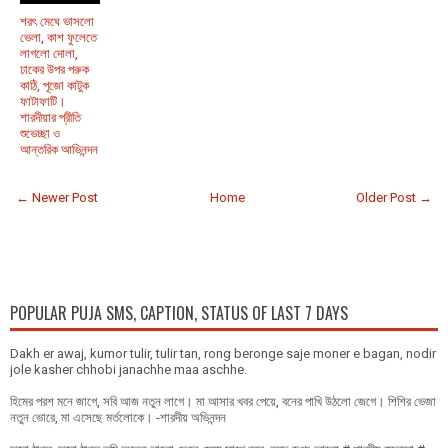
শরৎ মেঘে ভাসলো
ভেলা, কাশ ফুলেতে
লাগলো দোলা,
ঢাকের উপর পরুক
কাঠি, পূজো কাটুক
ফাটাফাটি।
শারদীয়ার প্রীতি
শুভেচ্ছা ও
আন্তরিক আভিনন্দন
← Newer Post
Home
Older Post →
POPULAR PUJA SMS, CAPTION, STATUS OF LAST 7 DAYS
Dakh er awaj, kumor tulir, tulir tan, rong beronge saje moner e bagan, nodir
jole kasher chhobi janachhe maa aschhe.
হিমের পরশ মনে জাগে, সবি আজ নতুন লাগে। মা আসার খবর পেয়ে, বনের পাখি উঠলো জেগে। শিশির ভেজা
নতুন ভোরে, মা এসেছে মর্তলোকে। -শারদীয় অভিনন্দন