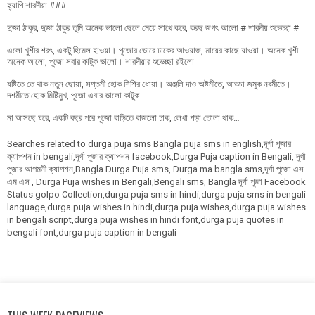
হ্যাপি শারদীয়া ###
দুজ্ঞা ঠাকুর, দুজ্ঞা ঠাকুর তুমি অনেক ভালো ছেলে মেয়ে সাথে করে, করছ জগৎ আলো # শারদীয় শুভেচ্ছা #
এলো খুশীর শরৎ, একটু হিমেল হাওয়া। পূজোর ভোরে ঢাকের আওয়াজ, মায়ের কাছে যাওয়া। অনেক খুশী
অনেক আলো, পূজো সবার কাটুক ভালো। শারদীয়ার শুভেচ্ছা রইলো
ষষ্টিতে তে থাক নতুন ছোয়া, সপ্তমী হোক শিশির ধোয়া। অঞ্জলি দাও অষ্টমীতে, আড্ডা জমুক নবমীতে।
দশমীতে হোক মিষ্টিমুখ, পূজো এবার ভালো কাটুক
মা আসছে ঘরে, একটি বছর পরে পূজো বাড়িতে বাজলো ঢাক, লেখা পড়া তোলা থাক…
Searches related to durga puja sms Bangla puja sms in english,দূর্গা পূজার
ক্যাপশন in bengali,দূর্গা পূজার ক্যাপশন facebook,Durga Puja caption in Bengali, দূর্গা
পূজার আগমনী ক্যাপশন,Bangla Durga Puja sms, Durga ma bangla sms,দূর্গা পূজো এস
এম এস , Durga Puja wishes in Bengali,Bengali sms, Bangla দূর্গা পূজা Facebook
Status golpo Collection,durga puja sms in hindi,durga puja sms in bengali
language,durga puja wishes in hindi,durga puja wishes,durga puja wishes
in bengali script,durga puja wishes in hindi font,durga puja quotes in
bengali font,durga puja caption in bengali