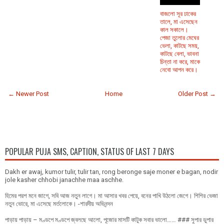
বাজলো সূর ঢাকের
তালে, মা এসেছেন
কাল সকালে।
পেজা তুলোর মেঘের
ভেলা, কাটছে সময়,
কাটছে বেলা, ভাবনা
চিন্তা না করে, মাকে
নেবো আপন করে।
← Newer Post
Home
Older Post →
POPULAR PUJA SMS, CAPTION, STATUS OF LAST 7 DAYS
Dakh er awaj, kumor tulir, tulir tan, rong beronge saje moner e bagan, nodir
jole kasher chhobi janachhe maa aschhe.
হিমের পরশ মনে জাগে, সবি আজ নতুন লাগে। মা আসার খবর পেয়ে, বনের পাখি উঠলো জেগে। শিশির ভেজা
নতুন ভোরে, মা এসেছে মর্তলোকে। -শারদীয় অভিনন্দন
পাড়ায় পাড়ায় – মণ্ডপে মণ্ডপে জ্বলছে আলো, পূজোর মাসটি কাটুক সবার ভালো…… ### সুপার ডুপার