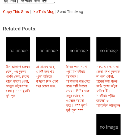
Copy This Sms
|
like This Msg
| Send This Msg
Related Posts:
নীল আকাশে মেঘের
মা আসছে ঘরে,
হিমের পরশ লাগে
শরৎ মেঘে ভাসলো
ভেলা, পদ্ম ফুলের
একটি বছর পরে
প্রাণে শারদীয়ার
ভেলা, কাশ ফুলেতে
পাপড়ি মেলা, ঢাকের
পূজো বাড়িতে
আগমনে।
লাগলো দোলা,
তালে কাশের খেলা,
বাজলো ঢাক, লেখা
আগমনের খবর পেয়ে
ঢাকের উপর পরুক
আনন্দে কাটুক সারা
পড়া তোলা থাক…
বনের পাখি উঠলো
কাঠি, পূজো কাটুক
বেলা। === হ্যাপি
গেয়ে। শিশির ভেজা
ফাটাফাটি।
দূর্গা পূজা =
নতুন ভোরে, মা
শারদীয়ার প্রীতি
এসেছে আলো
শুভেচ্ছা ও
করে। *** হ্যাপি
আন্তরিক আভিনন্দন
দূর্গা পূজা ***