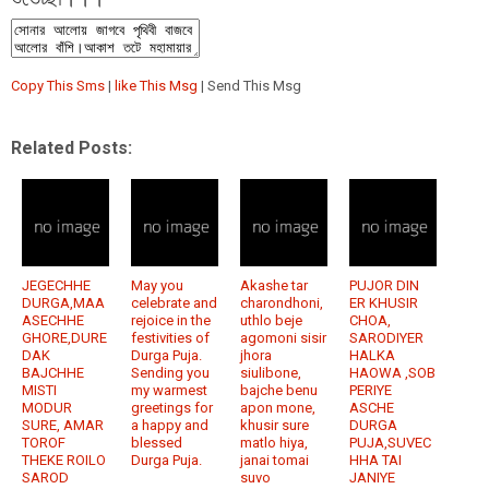
Copy This Sms
|
like This Msg
| Send This Msg
Related Posts:
JEGECHHE
May you
Akashe tar
PUJOR DIN
DURGA,MAA
celebrate and
charondhoni,
ER KHUSIR
ASECHHE
rejoice in the
uthlo beje
CHOA,
GHORE,DURE
festivities of
agomoni sisir
SARODIYER
DAK
Durga Puja.
jhora
HALKA
BAJCHHE
Sending you
siulibone,
HAOWA ,SOB
MISTI
my warmest
bajche benu
PERIYE
MODUR
greetings for
apon mone,
ASCHE
SURE, AMAR
a happy and
khusir sure
DURGA
TOROF
blessed
matlo hiya,
PUJA,SUVEC
THEKE ROILO
Durga Puja.
janai tomai
HHA TAI
SAROD
suvo
JANIYE