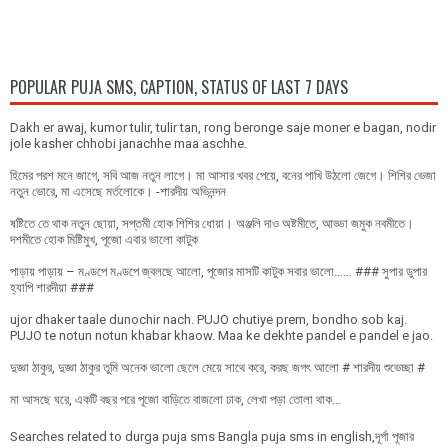
POPULAR PUJA SMS, CAPTION, STATUS OF LAST 7 DAYS
Dakh er awaj, kumor tulir, tulir tan, rong beronge saje moner e bagan, nodir
jole kasher chhobi janachhe maa aschhe.
হিমের পরশ মনে জাগে, সবি আজ নতুন লাগে। মা আসার খবর পেয়ে, বনের পাখি উঠলো জেগে। শিশির ভেজা
নতুন ভোরে, মা এসেছে মর্তলোকে। -শারদীয় অভিনন্দন
ষষ্টিতে তে থাক নতুন ছোয়া, সপ্তমী হোক শিশির ধোয়া। অঞ্জলি দাও অষ্টমীতে, আড্ডা জমুক নবমীতে।
দশমীতে হোক মিষ্টিমুখ, পূজো এবার ভালো কাটুক
পাড়ায় পাড়ায় – মণ্ডপে মণ্ডপে জ্বলছে আলো, পূজোর মাসটি কাটুক সবার ভালো…… ### সুপার ডুপার
হ্যাপি শারদীয়া ###
ujor dhaker taale dunochir nach. PUJO chutiye prem, bondho sob kaj.
PUJO te notun notun khabar khaow. Maa ke dekhte pandel e pandel e jao.
দুজ্ঞা ঠাকুর, দুজ্ঞা ঠাকুর তুমি অনেক ভালো ছেলে মেয়ে সাথে করে, করছ জগৎ আলো # শারদীয় শুভেচ্ছা #
মা আসছে ঘরে, একটি বছর পরে পূজো বাড়িতে বাজলো ঢাক, লেখা পড়া তোলা থাক…
Searches related to durga puja sms Bangla puja sms in english,দূর্গা পূজার