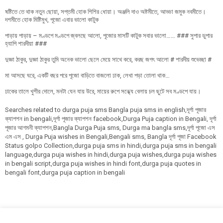
ষষ্টিতে তে থাক নতুন ছোয়া, সপ্তমী হোক শিশির ধোয়া। অঞ্জলি দাও অষ্টমীতে, আড্ডা জমুক নবমীতে।
দশমীতে হোক মিষ্টিমুখ, পূজো এবার ভালো কাটুক
পাড়ায় পাড়ায় – মণ্ডপে মণ্ডপে জ্বলছে আলো, পূজোর মাসটি কাটুক সবার ভালো…… ### সুপার ডুপার
হ্যাপি শারদীয়া ###
দুজ্ঞা ঠাকুর, দুজ্ঞা ঠাকুর তুমি অনেক ভালো ছেলে মেয়ে সাথে করে, করছ জগৎ আলো # শারদীয় শুভেচ্ছা #
মা আসছে ঘরে, একটি বছর পরে পূজো বাড়িতে বাজলো ঢাক, লেখা পড়া তোলা থাক…
ঢাকের তালে খুশীর দোলে, মনটা যেন যায় উরে, মায়ের রুপে সন্ধ্যে বেলায় চল ছুটে সব মণ্ডপে যায়।
Searches related to durga puja sms Bangla puja sms in english,দূর্গা পূজার
ক্যাপশন in bengali,দূর্গা পূজার ক্যাপশন facebook,Durga Puja caption in Bengali, দূর্গা
পূজার আগমনী ক্যাপশন,Bangla Durga Puja sms, Durga ma bangla sms,দূর্গা পূজো এস
এম এস , Durga Puja wishes in Bengali,Bengali sms, Bangla দূর্গা পূজা Facebook
Status golpo Collection,durga puja sms in hindi,durga puja sms in bengali
language,durga puja wishes in hindi,durga puja wishes,durga puja wishes
in bengali script,durga puja wishes in hindi font,durga puja quotes in
bengali font,durga puja caption in bengali