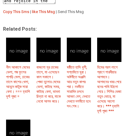
Copy This Sms
|
like This Msg
| Send This Msg
Related Posts:
নীল আকাশে মেঘের
বাজলো সূর ঢাকের
ষষ্ঠীতে হাসি খুশী,
হিমের পরশ লাগে
ভেলা, পদ্ম ফুলের
তালে, মা এসেছেন
সপ্তমিতে ঘুরা।
প্রাণে শারদীয়ার
পাপড়ি মেলা, ঢাকের
কাল সকালে।
অষ্টমীতে অঞ্জলি
আগমনে।
তালে কাশের খেলা,
পেজা তুলোর মেঘের
আর নতুন কাপর
আগমনের খবর পেয়ে
আনন্দে কাটুক সারা
ভেলা, কাটছে সময়,
পরা। নবমীতে
বনের পাখি উঠলো
বেলা। === হ্যাপি
কাটছে বেলা, ভাবনা
সারাদিন চলবে
গেয়ে। শিশির ভেজা
দূর্গা পূজা =
চিন্তা না করে, মাকে
আড্ডা বেশ, দেখতে
নতুন ভোরে, মা
নেবো আপন করে।
দেখতে দশমীতে হবে
এসেছে আলো
সব শেষ।
করে। *** হ্যাপি
দূর্গা পূজা ***