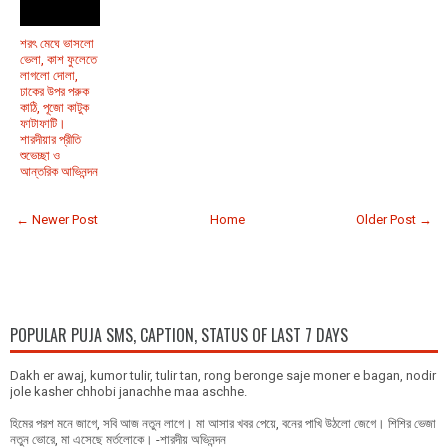
শরৎ মেঘে ভাসলো
ভেলা, কাশ ফুলেতে
লাগলো দোলা,
ঢাকের উপর পরুক
কাঠি, পূজো কাটুক
ফাটাফাটি।
শারদীয়ার প্রীতি
শুভেচ্ছা ও
আন্তরিক আভিনন্দন
← Newer Post
Home
Older Post →
POPULAR PUJA SMS, CAPTION, STATUS OF LAST 7 DAYS
Dakh er awaj, kumor tulir, tulir tan, rong beronge saje moner e bagan, nodir
jole kasher chhobi janachhe maa aschhe.
হিমের পরশ মনে জাগে, সবি আজ নতুন লাগে। মা আসার খবর পেয়ে, বনের পাখি উঠলো জেগে। শিশির ভেজা
নতুন ভোরে, মা এসেছে মর্তলোকে। -শারদীয় অভিনন্দন