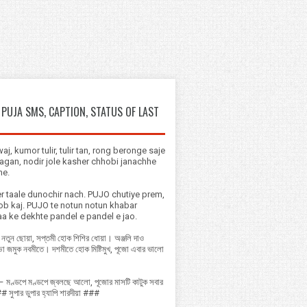
PUJA SMS, CAPTION, STATUS OF LAST
aj, kumor tulir, tulir tan, rong beronge saje
agan, nodir jole kasher chhobi janachhe
he.
r taale dunochir nach. PUJO chutiye prem,
b kaj. PUJO te notun notun khabar
a ke dekhte pandel e pandel e jao.
াক নতুন ছোয়া, সপ্তমী হোক শিশির ধোয়া। অঞ্জলি দাও
্ডা জমুক নবমীতে। দশমীতে হোক মিষ্টিমুখ, পূজো এবার ভালো
– মণ্ডপে মণ্ডপে জ্বলছে আলো, পূজোর মাসটি কাটুক সবার
সুপার ডুপার হ্যাপি শারদীয়া ###