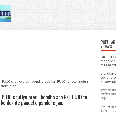
POPULAR 
7 DAYS
Dakh er aw
moner e b
maa asch
ujor dhake
bondho so
ch. PUJO chutiye prem, bondho sob kaj. PUJO te notun notun
khaow. Ma
andel e jao.
ষষ্টিতে তে থ
অষ্টমীতে, আড
. PUJO chutiye prem, bondho sob kaj. PUJO te
কাটুক
ke dekhte pandel e pandel e jao.
পাড়ায় পাড়ায় 
ভালো…… ### 