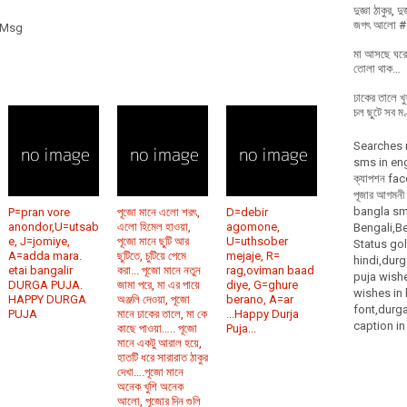
দুজ্ঞা ঠাকুর,
জগৎ আলো # শ
 Msg
মা আসছে ঘরে,
তোলা থাক…
ঢাকের তালে খু
চল ছুটে সব ম
Searches 
sms in englis
ক্যাপশন fac
পূজার আগমন
bangla sms
P=pran vore
পূজো মানে এলো শরৎ,
D=debir
anondor,U=utsab
এলো হিমেল হাওয়া,
agomone,
Bengali,Be
e, J=jomiye,
পূজো মানে ছুটি আর
U=uthsober
Status go
A=adda mara.
ছুটিতে, চুটিয়ে পেমে
mejaje, R=
hindi,dur
etai bangalir
করা... পূজো মানে নতুন
rag,oviman baad
puja wishe
DURGA PUJA.
জামা পরে, মা এর পায়ে
diye, G=ghure
wishes in 
HAPPY DURGA
অঞ্জলি দেওয়া, পূজো
berano, A=ar
font,durga
PUJA
মানে ঢাকের তালে, মা কে
...Happy Durja
caption in
কাছে পাওয়া….. পূজো
Puja...
মানে একটু আরাল হয়ে,
হাতটি ধরে সারারাত ঠাকুর
দেখা….পূজো মানে
অনেক খুশি অনেক
আলো, পূজোর দিন গুলি