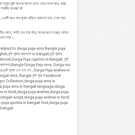
 দুজ্ঞা ঠাকুর তুমি অনেক ভালো ছেলে মেয়ে সাথে করে, করছ
ারদীয় শুভেচ্ছা #
 একটি বছর পরে পূজো বাড়িতে বাজলো ঢাক, লেখা পড়া
শীর দোলে, মনটা যেন যায় উরে, মায়ের রুপে সন্ধ্যে বেলায়
ণ্ডপে যায়।
related to durga puja sms Bangla puja
h,দূর্গা পূজার ক্যাপশন in bengali,দূর্গা পূজার
ebook,Durga Puja caption in Bengali, দূর্গা
ী ক্যাপশন,Bangla Durga Puja sms, Durga ma
,দূর্গা পূজো এস এম এস , Durga Puja wishes in
ngali sms, Bangla দূর্গা পূজা Facebook
lpo Collection,durga puja sms in
ga puja sms in bengali language,durga
s in hindi,durga puja wishes,durga puja
bengali script,durga puja wishes in hindi
 puja quotes in bengali font,durga puja
 bengali