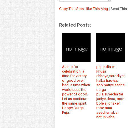
Copy This Sms
|
like This Msg
| Send This
Related Posts:
A time for
pujor din er
celebration, a
khusir
time for victory
chhoya,sarodiyar
of good over
halka haowa,
bad, a time when
sob pariye asche
world sees the
durga
power of good.
puja,suvecha tai
Let us continue
janiye deoa, mon
the same spirit.
bole aj dhaker
Happy Durga
robe maa
Puja.
asechen abar
notun vabe.