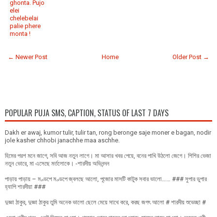
ghonta. Pujo
elei
chelebelai
palie phere
monta !
← Newer Post
Home
Older Post →
POPULAR PUJA SMS, CAPTION, STATUS OF LAST 7 DAYS
Dakh er awaj, kumor tulir, tulir tan, rong beronge saje moner e bagan, nodir
jole kasher chhobi janachhe maa aschhe.
হিমের পরশ মনে জাগে, সবি আজ নতুন লাগে। মা আসার খবর পেয়ে, বনের পাখি উঠলো জেগে। শিশির ভেজা
নতুন ভোরে, মা এসেছে মর্তলোকে। -শারদীয় অভিনন্দন
পাড়ায় পাড়ায় – মণ্ডপে মণ্ডপে জ্বলছে আলো, পূজোর মাসটি কাটুক সবার ভালো…… ### সুপার ডুপার
হ্যাপি শারদীয়া ###
দুজ্ঞা ঠাকুর, দুজ্ঞা ঠাকুর তুমি অনেক ভালো ছেলে মেয়ে সাথে করে, করছ জগৎ আলো # শারদীয় শুভেচ্ছা #