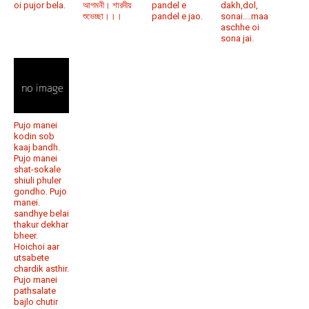
oi pujor bela.
আগমনী। শারদীয়
pandel e
dakh,dol,
শুভেচ্ছা।।।
pandel e jao.
sonai....maa
aschhe oi
sona jai.
Pujo manei
kodin sob
kaaj bandh.
Pujo manei
shat-sokale
shiuli phuler
gondho. Pujo
manei.
sandhye belai
thakur dekhar
bheer.
Hoichoi aar
utsabete
chardik asthir.
Pujo manei
pathsalate
bajlo chutir