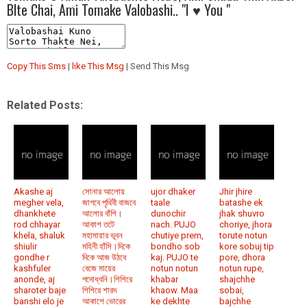
Blte Chai, Ami Tomake Valobashi.. "I ♥ You "
Copy This Sms
|
like This Msg
| Send This Msg
Related Posts:
Akashe aj
সোনার আলোয়
ujor dhaker
Jhir jhire
megher vela,
জাগবে পৃথিবী বাজবে
taale
batashe ek
dhankhete
আলোর বাঁশি।
dunochir
jhak shuvro
rod chhayar
আকাশ তটে
nach. PUJO
choriye, jhora
khela, shaluk
মহামায়ার ভূবন
chutiye prem,
torute notun
shiulir
মহিনী হাঁসি।দিকে
bondho sob
kore sobuj tip
gondhe r
দিকে আজ উঠবে
kaj. PUJO te
pore, dhora
kashfuler
বেজে মায়ের
notun notun
notun rupe,
anonde, aj
পদোধ্বনি।শিশিরে
khabar
shajchhe
sharoter baje
শিশিরে শারদ
khaow. Maa
sobai,
banshi elo je
আকাশে ভোরের
ke dekhte
bajchhe