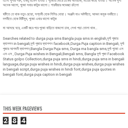
এলো খুশীর শরৎ, একটু হিমেল হাওয়া। পূজোর ভোরে ঢাকের আওয়াজ, মায়ের কাছে যাওয়া। অনেক খুশী
অনেক আলো, পূজো সবার কাটুক ভালো। শারদীয়ার শুভেচ্ছা রইলো
ষষ্টিতে তে থাক নতুন ছোয়া, সপ্তমী হোক শিশির ধোয়া। অঞ্জলি দাও অষ্টমীতে, আড্ডা জমুক নবমীতে।
দশমীতে হোক মিষ্টিমুখ, পূজো এবার ভালো কাটুক
মা আসছে ঘরে, একটি বছর পরে পূজো বাড়িতে বাজলো ঢাক, লেখা পড়া তোলা থাক…
Searches related to durga puja sms Bangla puja sms in english,দূর্গা পূজার
ক্যাপশন in bengali,দূর্গা পূজার ক্যাপশন facebook,Durga Puja caption in Bengali, দূর্গা
পূজার আগমনী ক্যাপশন,Bangla Durga Puja sms, Durga ma bangla sms,দূর্গা পূজো এস
এম এস , Durga Puja wishes in Bengali,Bengali sms, Bangla দূর্গা পূজা Facebook
Status golpo Collection,durga puja sms in hindi,durga puja sms in bengali
language,durga puja wishes in hindi,durga puja wishes,durga puja wishes
in bengali script,durga puja wishes in hindi font,durga puja quotes in
bengali font,durga puja caption in bengali
THIS WEEK PAGEVIEWS
2
8
4