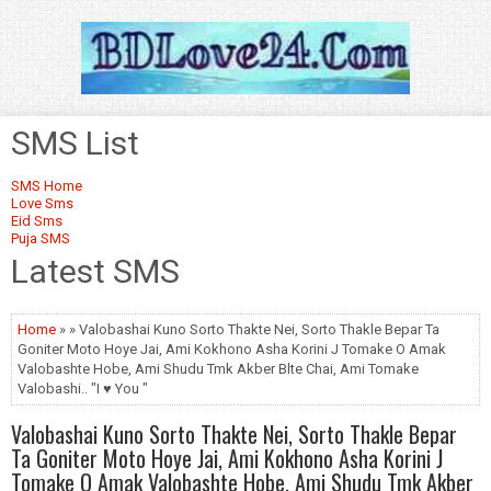
SMS List
SMS Home
Love Sms
Eid Sms
Puja SMS
Latest SMS
Home
» » Valobashai Kuno Sorto Thakte Nei, Sorto Thakle Bepar Ta
Goniter Moto Hoye Jai, Ami Kokhono Asha Korini J Tomake O Amak
Valobashte Hobe, Ami Shudu Tmk Akber Blte Chai, Ami Tomake
Valobashi.. "I ♥ You "
Valobashai Kuno Sorto Thakte Nei, Sorto Thakle Bepar
Ta Goniter Moto Hoye Jai, Ami Kokhono Asha Korini J
Tomake O Amak Valobashte Hobe, Ami Shudu Tmk Akber