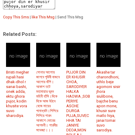
Copy This Sms
|
like This Msg
| Send This Msg
Related Posts:
Bristi megher
সোনার আলোয়
PUJOR DIN
Akashe tar
rupali hasi
জাগবে পৃথিবী বাজবে
ER KHUSIR
charondhoni,
dhak-dhol r
আলোর বাঁশি।
CHOA,
uthlo beje
sanai bashi,
আকাশ তটে
SARODIYER
agomoni sisir
onek adda,
মহামায়ার ভূবন
HALKA
jhora
ektu ghora
মহিনী হাঁসি।দিকে
HAOWA ,SOB
siulibone,
pujor, kodin
দিকে আজ উঠবে
PERIYE
bajche benu
khusite vora
বেজে মায়ের
ASCHE
apon mone,
suvo
পদোধ্বনি।শিশিরে
DURGA
khusir sure
sharodiya.
শিশিরে শারদ
PUJA,SUVEC
matlo hiya,
আকাশে ভোরের
HHA TAI
janai tomai
আগমনী। শারদীয়
JANIYE
suvo
শুভেচ্ছা।।।
DEOA,MON
sarodiya.
BOLE AJ