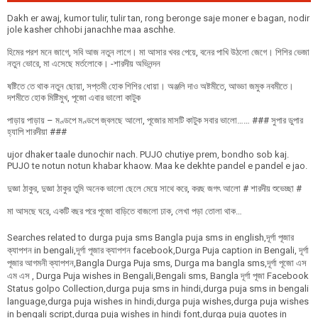
Dakh er awaj, kumor tulir, tulir tan, rong beronge saje moner e bagan, nodir
jole kasher chhobi janachhe maa aschhe.
হিমের পরশ মনে জাগে, সবি আজ নতুন লাগে। মা আসার খবর পেয়ে, বনের পাখি উঠলো জেগে। শিশির ভেজা
নতুন ভোরে, মা এসেছে মর্তলোকে। -শারদীয় অভিনন্দন
ষষ্টিতে তে থাক নতুন ছোয়া, সপ্তমী হোক শিশির ধোয়া। অঞ্জলি দাও অষ্টমীতে, আড্ডা জমুক নবমীতে।
দশমীতে হোক মিষ্টিমুখ, পূজো এবার ভালো কাটুক
পাড়ায় পাড়ায় – মণ্ডপে মণ্ডপে জ্বলছে আলো, পূজোর মাসটি কাটুক সবার ভালো…… ### সুপার ডুপার
হ্যাপি শারদীয়া ###
ujor dhaker taale dunochir nach. PUJO chutiye prem, bondho sob kaj.
PUJO te notun notun khabar khaow. Maa ke dekhte pandel e pandel e jao.
দুজ্ঞা ঠাকুর, দুজ্ঞা ঠাকুর তুমি অনেক ভালো ছেলে মেয়ে সাথে করে, করছ জগৎ আলো # শারদীয় শুভেচ্ছা #
মা আসছে ঘরে, একটি বছর পরে পূজো বাড়িতে বাজলো ঢাক, লেখা পড়া তোলা থাক…
Searches related to durga puja sms Bangla puja sms in english,দূর্গা পূজার
ক্যাপশন in bengali,দূর্গা পূজার ক্যাপশন facebook,Durga Puja caption in Bengali, দূর্গা
পূজার আগমনী ক্যাপশন,Bangla Durga Puja sms, Durga ma bangla sms,দূর্গা পূজো এস
এম এস , Durga Puja wishes in Bengali,Bengali sms, Bangla দূর্গা পূজা Facebook
Status golpo Collection,durga puja sms in hindi,durga puja sms in bengali
language,durga puja wishes in hindi,durga puja wishes,durga puja wishes
in bengali script,durga puja wishes in hindi font,durga puja quotes in